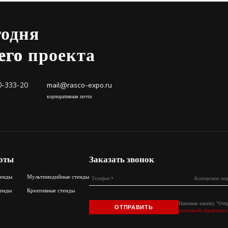
годня
его
проекта
0-333-20
mail@rasco-expo.ru
корпоративная почта
оты
Заказать звонок
тенды
Мультимедийные стенды
енды
Креативные стенды
Нажимая кнопку "Отпр
ОТПРАВИТЬ
политикой обработки 