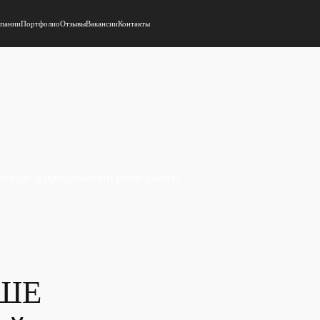
мпании
Портфолио
Отзывы
Вакансии
Контакты
больше о проделанной нами работе
ШЕ