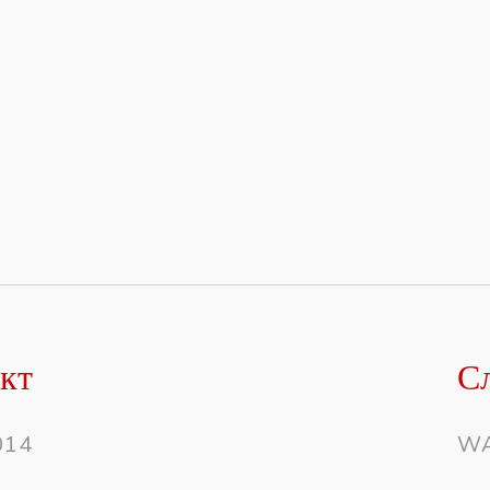
кт
С
014
WA