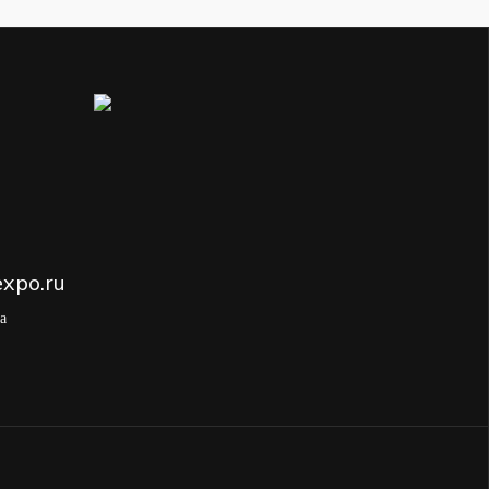
а
xpo.ru
а