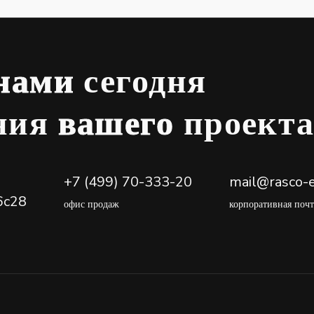
 нами
сегодня
ения
вашего
проект
+7 (499) 70-333-20
mail@rasco-e
6с28
офис продаж
корпоративная почт