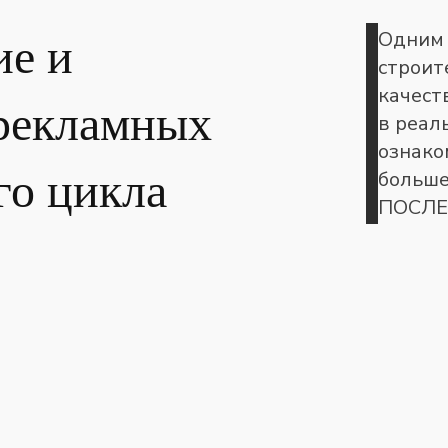
Одним 
ие и
строит
качест
 рекламных
в реал
ознако
го цикла
больше
ПОСЛЕ