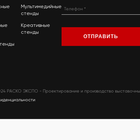
жные
Мультимедийные
стенды
ные
Креативные
стенды
ОТПРАВИТЬ
стенды
024 РАСКО ЭКСПО - Проектирование и производство выставочны
фиденциальности