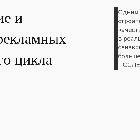
Одним 
ие и
строит
качест
 рекламных
в реал
ознако
го цикла
больше
ПОСЛЕ