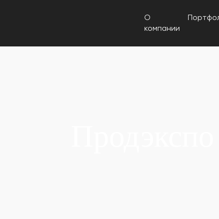
О
Портфо
компании
Главная
Портфолио
Продэкспо 2011
Продэкспо